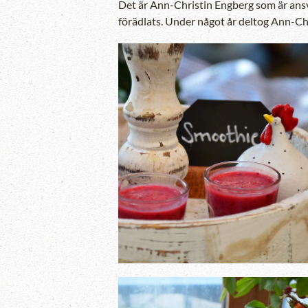
Det är Ann-Christin Engberg som är ansv
förädlats. Under något år deltog Ann-Chr
Zooma in