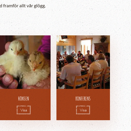
ramför allt vår glögg.
HÖNSEN
KONFERENS
Visa
Visa