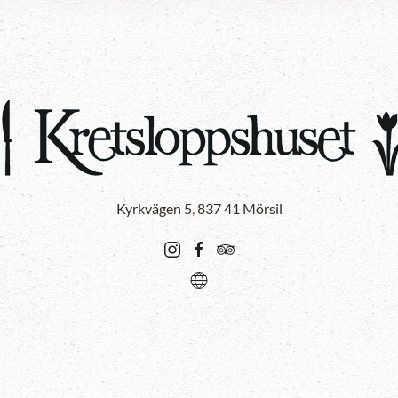
Kyrkvägen 5
,
837 41 Mörsil