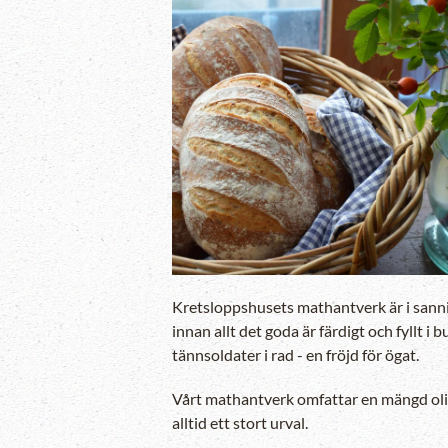
Zooma in
Kretsloppshusets mathantverk är i sannin
innan allt det goda är färdigt och fyllt 
tännsoldater i rad - en fröjd för ögat.
Vårt mathantverk omfattar en mängd olika 
alltid ett stort urval.