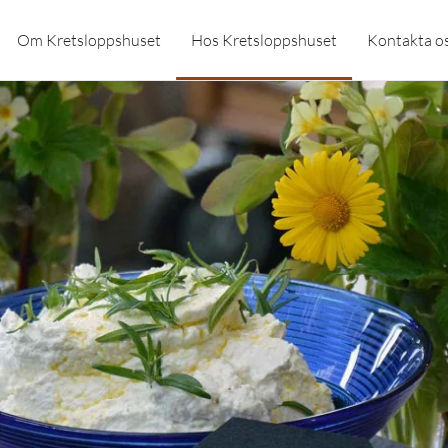
Om Kretsloppshuset
Hos Kretsloppshuset
Kontakta o