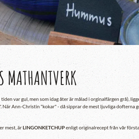
TS MATHANTVERK
 tiden var gul, men som idag åter är målad i orginalfärgen grå), li
 När Ann-Christin "kokar" - då sipprar de mest ljuvliga dofterna g
jer mest, är
LINGONKETCHUP
enligt originalrecept från vår förs