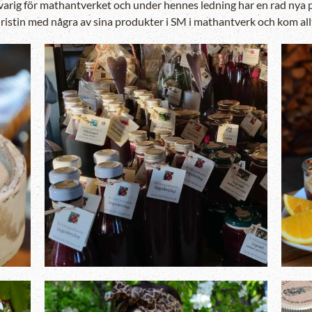
arig för mathantverket och under hennes ledning har en rad nya p
istin med några av sina produkter i SM i mathantverk och kom allti
Zooma in