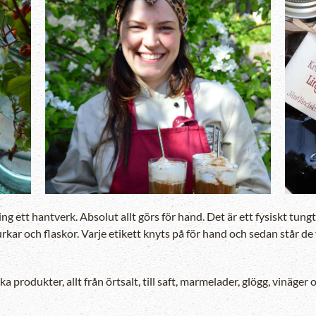
Zooma in
g ett hantverk. Absolut allt görs för hand. Det är ett fysiskt tu
i burkar och flaskor. Varje etikett knyts på för hand och sedan står
produkter, allt från örtsalt, till saft, marmelader, glögg, vinäger 