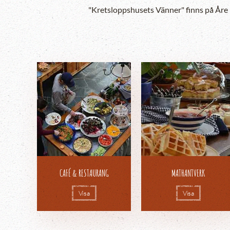
"Kretsloppshusets Vänner" finns på Åre
CAFÉ & RESTAURANG
MATHANTVERK
Visa
Visa