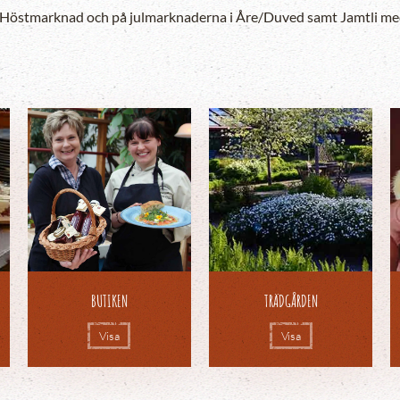
 Höstmarknad och på julmarknaderna i Åre/Duved samt Jamtli med f
BUTIKEN
TRÄDGÅRDEN
Visa
Visa